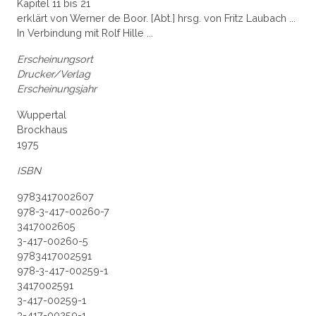
Kapitel 11 bis 21
erklärt von Werner de Boor. [Abt.] hrsg. von Fritz Laubach ...
In Verbindung mit Rolf Hille ...
Erscheinungsort
Drucker/Verlag
Erscheinungsjahr
Wuppertal
Brockhaus
1975
ISBN
9783417002607
978-3-417-00260-7
3417002605
3-417-00260-5
9783417002591
978-3-417-00259-1
3417002591
3-417-00259-1
3-417-00259-1