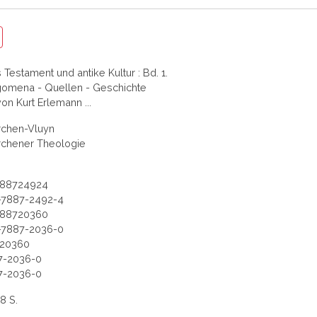
Testament und antike Kultur : Bd. 1.
gomena - Quellen - Geschichte
von Kurt Erlemann ...
rchen-Vluyn
rchener Theologie
88724924
-7887-2492-4
88720360
-7887-2036-0
20360
7-2036-0
7-2036-0
68 S.