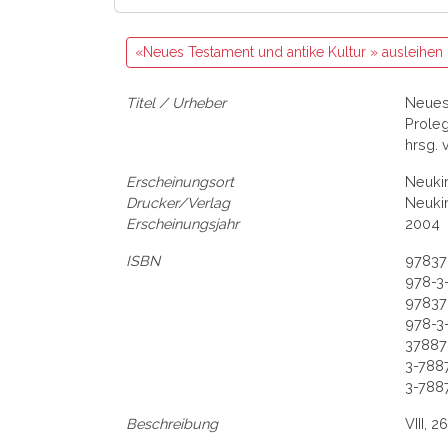
«Neues Testament und antike Kultur » ausleihen
Titel / Urheber
Neues 
Prole
hrsg. 
Erscheinungsort
Neuki
Drucker/Verlag
Neuki
Erscheinungsjahr
2004
ISBN
97837
978-3
97837
978-3
37887
3-788
3-788
Beschreibung
VIII, 2