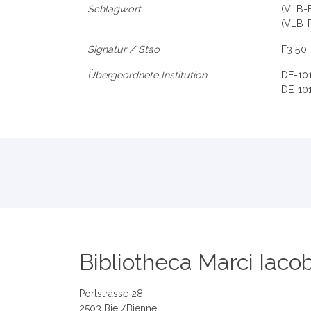
Schlagwort
(VLB-
(VLB-
Signatur / Stao
F3 50
Übergeordnete Institution
DE-10
DE-10
Bibliotheca Marci Iacob
Portstrasse 28
2503 Biel/Bienne