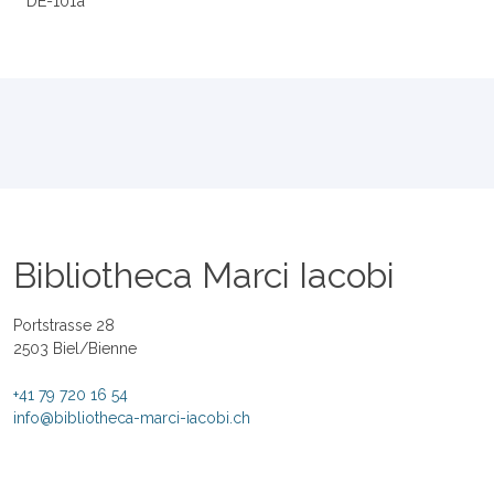
DE-101a
Bibliotheca Marci Iacobi
Portstrasse 28
2503 Biel/Bienne
+41 79 720 16 54
info@bibliotheca-marci-iacobi.ch
Bildergalerie
Links