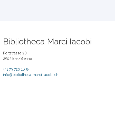
Bibliotheca Marci Iacobi
Portstrasse 28
2503 Biel/Bienne
+41 79 720 16 54
info@bibliotheca-marci-iacobi.ch
Bildergalerie
Links
Zum Herunterladen
Datenschutzerklärung