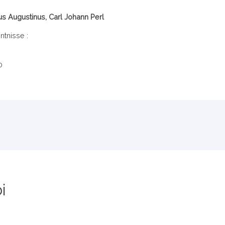
us Augustinus, Carl Johann Perl
tnisse :
0
i