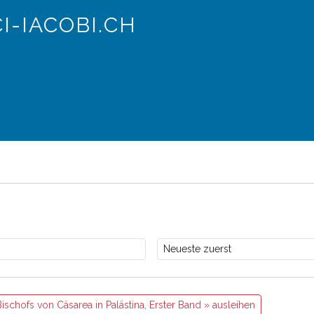
I-IACOBI.CH
schofs von Cäsarea in Palästina, Erster Band » ausleihen