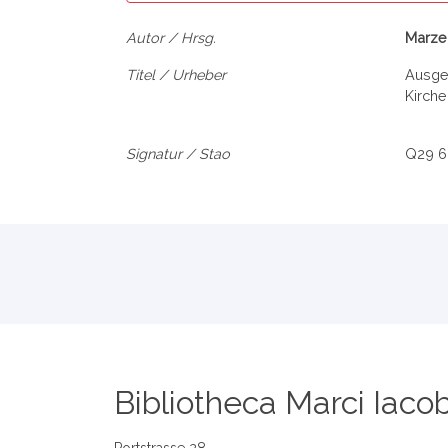
Autor / Hrsg.
Marzel
Titel / Urheber
Ausgew
Kirche
Signatur / Stao
Q29 6
Bibliotheca Marci Iacob