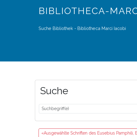
BIBLIOTHECA-MARC
Suche Bibliothek - Bibliotheca Marci Iacobi
Suche
«Ausgewählte Schriften des Eusebius Pamphili, Bi