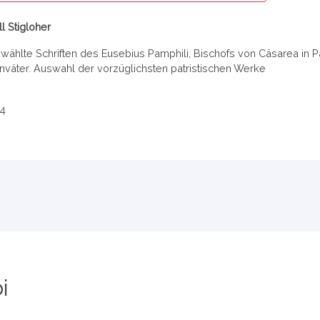
l Stigloher
ählte Schriften des Eusebius Pamphili, Bischofs von Cäsarea in Pal
nväter. Auswahl der vorzüglichsten patristischen Werke
4
i