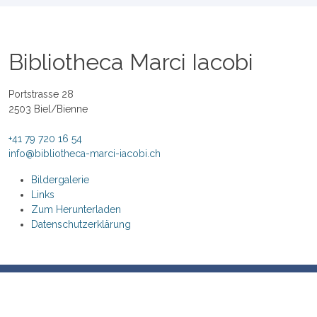
Bibliotheca Marci Iacobi
Portstrasse 28
2503 Biel/Bienne
+41 79 720 16 54
info@bibliotheca-marci-iacobi.ch
Bildergalerie
Links
Zum Herunterladen
Datenschutzerklärung
© Copyright 2026 -
#Bibliothek
/
#TOP-Bibliothek