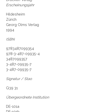
Erscheinungsjahr
Hildesheim
Zürich
Georg Olms Verlag
1994
ISBN
9783487099354
978-3-487-09935-4
3487099357
3-487-09935-7
3-487-09935-7
Signatur / Stao
Q39 31
Übergeordnete Institution
DE-101a
DE-101b