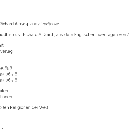
Richard A.
1914-2007
Verfasser
ddhismus : Richard A. Gard ; aus dem Englischen übertragen von A
rt
lverlag
90658
99-065-8
99-065-8
iten
ationen
oßen Religionen der Welt
1a