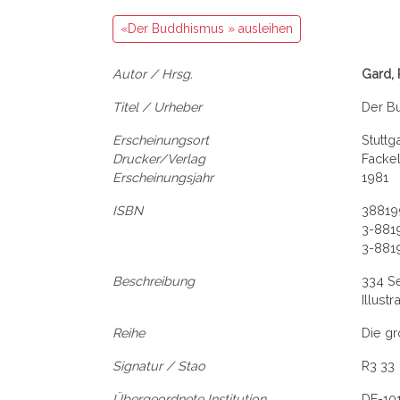
«Der Buddhismus » ausleihen
Autor / Hrsg.
Gard, 
Titel / Urheber
Der Bu
Erscheinungsort
Stuttga
Drucker/Verlag
Facke
Erscheinungsjahr
1981
ISBN
38819
3-881
3-881
Beschreibung
334 Se
Illustr
Reihe
Die gr
Signatur / Stao
R3 33
Übergeordnete Institution
DE-10