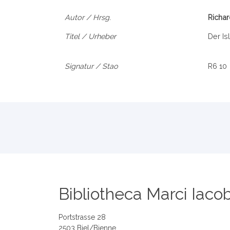
Autor / Hrsg.
Richa
Titel / Urheber
Der Is
Signatur / Stao
R6 10
Bibliotheca Marci Iacob
Portstrasse 28
2503 Biel/Bienne