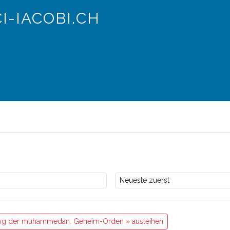
I-IACOBI.CH
tigung der muhammedan. Geheim-Orden » ausleihen