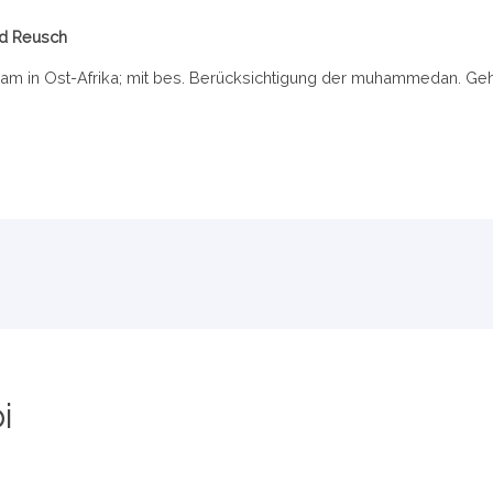
rd Reusch
lam in Ost-Afrika; mit bes. Berücksichtigung der muhammedan. Ge
i