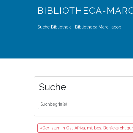
BIBLIOTHECA-MARC
Suche Bibliothek - Bibliotheca Marci Iacobi
Suche
«Der Islam in Ost-Afrika; mit bes. Berücksich