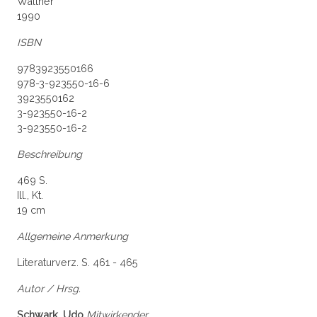
Walther
1990
ISBN
9783923550166
978-3-923550-16-6
3923550162
3-923550-16-2
3-923550-16-2
Beschreibung
469 S.
Ill., Kt.
19 cm
Allgemeine Anmerkung
Literaturverz. S. 461 - 465
Autor / Hrsg.
Schwark, Udo
Mitwirkender