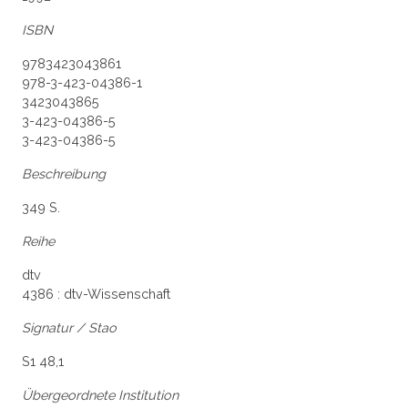
ISBN
9783423043861
978-3-423-04386-1
3423043865
3-423-04386-5
3-423-04386-5
Beschreibung
349 S.
Reihe
dtv
4386 : dtv-Wissenschaft
Signatur / Stao
S1 48,1
Übergeordnete Institution