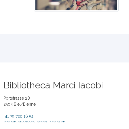
Bibliotheca Marci Iacobi
Portstrasse 28
2503 Biel/Bienne
+41 79 720 16 54
info@bibliotheca-marci-iacobi.ch